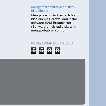
Mengatasi control panel tidak
bisa dibuka
Mengatasi control panel tidak
bisa dibuka Berawal dari install
software SAM Broadcaster
(Software untuk radio siaran),
mengakibatkan contro...
PENAYANGAN BULAN LALU
5
5
8
8
.