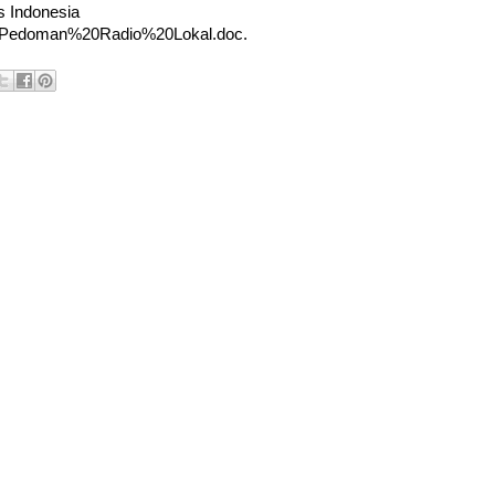
s Indonesia
less/Pedoman%20Radio%20Lokal.doc.