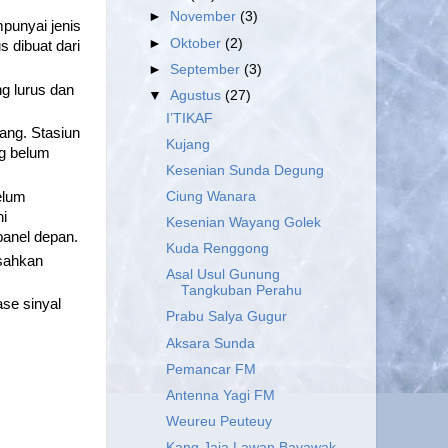
►
November
(3)
mpunyai jenis
►
Oktober
(2)
 dibuat dari
►
September
(3)
g lurus dan
▼
Agustus
(27)
I’TIKAF
rang. Stasiun
Kujang
ng belum
Kesenian Sunda Degung
Ciung Wanara
elum
hi
Kesenian Wayang Golek
panel depan.
Kuda Renggong
isahkan
Asal Usul Gunung
Tangkuban Perahu
se sinyal
Prabu Salya Gugur
Aksara Sunda
Pemancar FM
Antenna Yagi FM
Weureu Peuteuy
Kang Jaja Lawan Bayawak