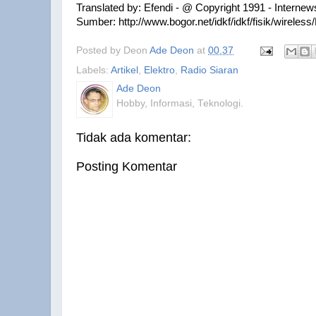
Translated by: Efendi - @ Copyright 1991 - Internew
Sumber: http://www.bogor.net/idkf/idkf/fisik/wire
Posted by Deon
Ade Deon
at
00.37
Labels:
Artikel
,
Elektro
,
Radio Siaran
Ade Deon
Hobby, Informasi, Teknologi.
Tidak ada komentar:
Posting Komentar