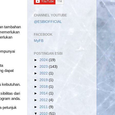
CHANNEL YOUTUBE
@ESBIOFFICIAL
ukan tambahan
 memerlukan
FACEBOOK
erlukan
MyFB
mempunyai
POSTINGAN ESBI
►
2024
(19)
ta
►
2023
(143)
ng dapat
►
2022
(1)
►
2019
(1)
u kebutuhan.
►
2018
(1)
bilitas dari
►
2014
(1)
rogram anda.
►
2012
(4)
►
2011
(9)
a petunjuk
▼
2010
(51)