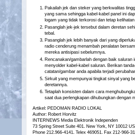
Pakailah jek dan steker yang berkwalitas ting
yang sama sehingga kabel-kabel panel ini dap
logam yang tidak terkorosi dan tetap kelihatan
Pasanglah jek-jek tersebut dalam deretan se
tebal.
Pasanglah jek lebih banyak dari yang diperluk
radio cenderung menambah peralatan bersama
mereka antisipasi sebelumnya.
Rencanakan/gambarlah dengan baik saluran i
menyolder kabel-kabel saluran. Berikan tand
catatan/gambar anda apabila terjadi perubahan
Sirkuit yang mempunyai tingkat sinyal yang 
deretannya.
Tetaplah konsisten dalam cara menghubungkan
saat dua perlengkapan dihubungkan dengan m
Artikel: PEDOMAN RADIO LOKAL
Author: Robert Horvitz
INTERNEWS Media Elektronik Independen
73 Spring Street Suite 401. New York, NY 10012 U
Phone 212.966-4141. Telex 469051. Fax 212-966-3