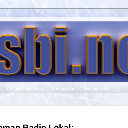
Tresnawangi Group
Kampungku
Wayang Golek
oman Radio Lokal: