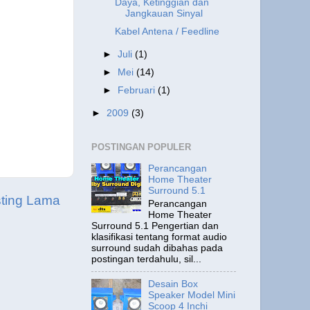
Daya, Ketinggian dan
Jangkauan Sinyal
Kabel Antena / Feedline
►
Juli
(1)
►
Mei
(14)
►
Februari
(1)
►
2009
(3)
POSTINGAN POPULER
Perancangan
Home Theater
Surround 5.1
ting Lama
Perancangan
Home Theater
Surround 5.1 Pengertian dan
klasifikasi tentang format audio
surround sudah dibahas pada
postingan terdahulu, sil...
Desain Box
Speaker Model Mini
Scoop 4 Inchi