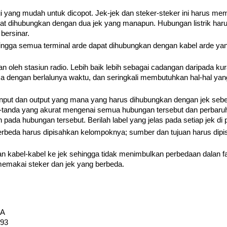
gi yang mudah untuk dicopot. Jek-jek dan steker-steker ini harus me
at dihubungkan dengan dua jek yang manapun. Hubungan listrik harus
 bersinar.
hingga semua terminal arde dapat dihubungkan dengan kabel arde yan
an oleh stasiun radio. Lebih baik lebih sebagai cadangan daripada ku
 dengan berlalunya waktu, dan seringkali membutuhkan hal-hal ya
nput dan output yang mana yang harus dihubungkan dengan jek seb
a-tanda yang akurat mengenai semua hubungan tersebut dan perbaru
 pada hubungan tersebut. Berilah label yang jelas pada setiap jek di 
berbeda harus dipisahkan kelompoknya; sumber dan tujuan harus dip
 kabel-kabel ke jek sehingga tidak menimbulkan perbedaan dalan fa
emakai steker dan jek yang berbeda.
SA
193