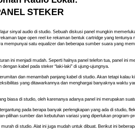
PANEL STEKER
 lajur sinyal audio di studio. Sebuah diskusi panel mungkin memerl
 rekaman tape open reel ke rekaman bentuk cartridge yang tentunya
nya mempunyai satu equalizer dan beberapa sumber suara yang mem
ran ini menjadi mudah. Seperti halnya panel telefon tua, panel ini 
dengan kabel pada steker “laki-laki” di ujung-ujungnya.
rumitan dan menambah panjang kabel di studio. Akan tetapi kalau ki
leksibilitas yang ditawarkannya dan menghargai banyaknya waktu ya
ng biasa di studio, oleh karenanya adanya panel ini merupakan suat
ergantung pada berapa banyak perlengkapan yang ada di studio, fleksi
han-pilihan sumber dan kebutuhan variasi yang diperlukan program-p
ah di studio. Alat ini juga mudah untuk dibuat. Berikut ini beberap