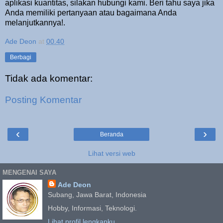
aplikasi kuantitas, silakan hubungi kami. Beri tahu saya jika
Anda memiliki pertanyaan atau bagaimana Anda
melanjutkannya!.
Ade Deon
at
00.40
Berbagi
Tidak ada komentar:
Posting Komentar
‹
›
Beranda
Lihat versi web
MENGENAI SAYA
Ade Deon
Subang, Jawa Barat, Indonesia
Hobby, Informasi, Teknologi.
Lihat profil lengkapku